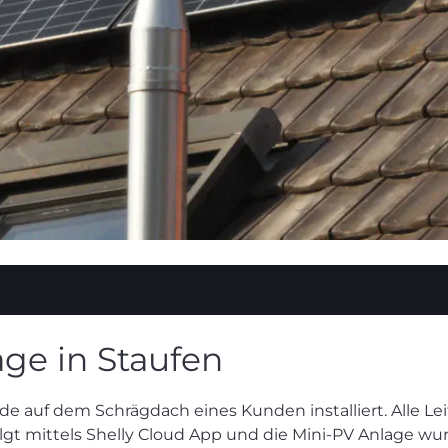
ge in Staufen
e auf dem Schrägdach eines Kunden installiert. Alle Le
lgt mittels Shelly Cloud App und die Mini-PV Anlage wu