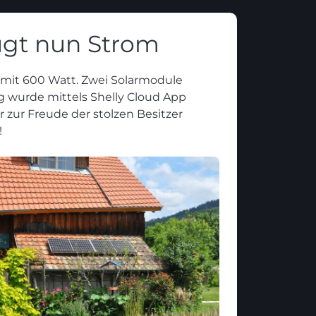
eugt nun Strom
k mit 600 Watt. Zwei Solarmodule
g wurde mittels Shelly Cloud App
 zur Freude der stolzen Besitzer
!