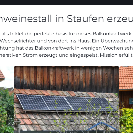
hweinestall in Staufen erz
lls bildet die perfekte basis für dieses Balkonkraftwer
 Wechselrichter und von dort ins Haus. Ein Überwachun
richtung hat das Balkonkraftwerk in wenigen Wochen sehr
erativen Strom erzeugt und eingespeist. Mission erfüllt