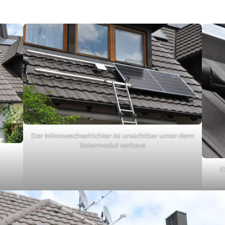
Der Mikrowechselrichter ist unsichtbar unter dem
Solarmodul verbaut
D