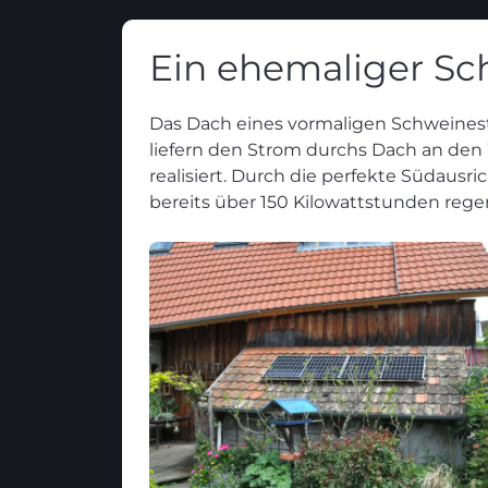
Ein ehemaliger Sc
Das Dach eines vormaligen Schweinesta
liefern den Strom durchs Dach an den
realisiert. Durch die perfekte Südaus
bereits über 150 Kilowattstunden regen