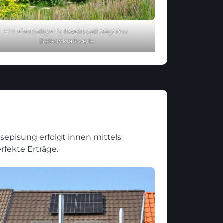
Ein ehemaliger Schweinstall trägt das
Balkonkraftwerk
sepisung erfolgt innen mittels
fekte Erträge.