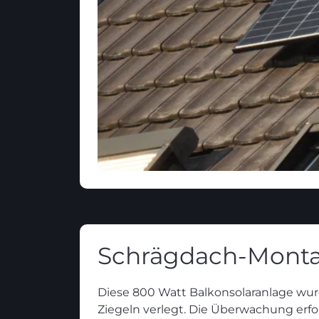
Schrägdach-Monta
Diese 800 Watt Balkonsolaranlage wurd
Ziegeln verlegt. Die Überwachung erfo