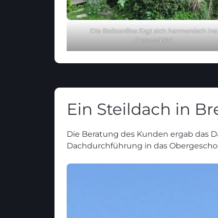
Die BalkonBox fügt sich harmonisch ins
Gesamtbild
Ein Steildach in B
Die Beratung des Kunden ergab das Dac
Dachdurchführung in das Obergeschoss